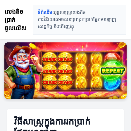
លេងតិច
ទំព័រដើម
យុទ្ធសាស្ត្រលេងតិច
ប្រាក់
ការវិនិយោគអចលនទ្រព្យ
រកប្រាក់ផ្នែកអនឡាញ
ចូលលើស
សេដ្ឋកិច្ច និងហិរញ្ញវត្ថុ
វិធីសាស្ត្រក្នុងការរកប្រាក់