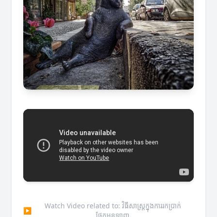
Watch Video related to: វិធីសាស្ត្រក្នុងការរកប្រាក់
▶
ផ្នែកអនឡាញ