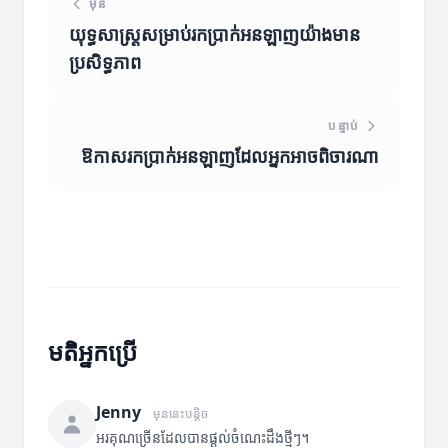
មុន
យុទ្ធសាស្ត្រសម្រាប់រកប្រាក់អនឡាញយ៉ាងមាន
ប្រសិទ្ធភាព
បន្ទាប់
ឱកាសរកប្រាក់អនឡាញដែលអ្នកអាចពិចារណា
មតិអ្នកប្រើ
Jenny
មុននេះបន្តិច
អរគុណច្រើនដែលបានផ្តល់ចំណេះដឹងថ្មីៗ។