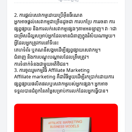
2. ការផ្តល់សេវាកម្មដោយប្រើអ៊ីនធឺណេត
អ្នកអាចផ្តល់សេវាកម្មជាច្រើនដូចជា ការបកប្រែ ការរចនា ការ
ផ្សព្វផ្សាយ និងការលក់សេវាកម្មផ្សេងៗតាមអនឡាញ។ វាាជា
ជម្រើសដ៏ល្អសម្រាប់អ្នកដែលមានជំនាញក្នុងវិស័យណាមួយ។
អ្វីដែលអ្នកត្រូវការនៅទីនេះ
គេហទំព័រ ឬគណនីសង្គមដើម្បីផ្សព្វផ្សាយសេវាកម្ម។
ជំនាញ និងការបណ្តុះបណ្តាលដែលត្រឹមត្រូវ។
ការទំនាក់ទំនងជាមួយអតិថិជន។
3. ការចូលរួមកម្មវិធី Affiliate Marketing
Affiliate marketing គឺជាវិធីមួយដើម្បីរកប្រាក់ដោយការ
ផ្សព្វផ្សាយផលិតផលឬសេវាកម្មរបស់អ្នកផ្សេង។ អ្នកអាច
ទទួលបានជំពូកនៃតម្លៃសម្រាប់ការលក់ដែលអ្នកធ្វើបាន។