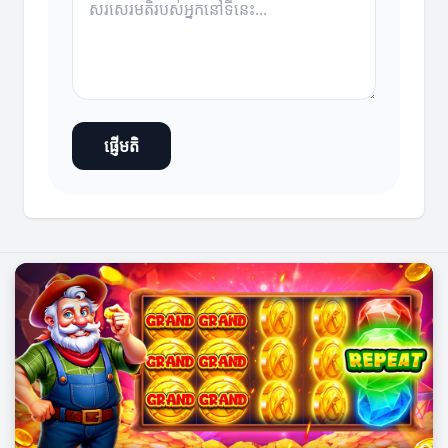
ផ្ញើមតិ