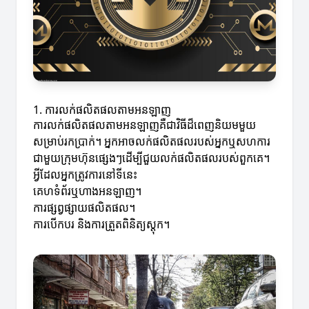
1. ការលក់ផលិតផលតាមអនឡាញ
ការលក់ផលិតផលតាមអនឡាញគឺជាវិធីដ៏ពេញនិយមមួយ
សម្រាប់រកប្រាក់។ អ្នកអាចលក់ផលិតផលរបស់អ្នកឬសហការ
ជាមួយក្រុមហ៊ុនផ្សេងៗដើម្បីជួយលក់ផលិតផលរបស់ពួកគេ។
អ្វីដែលអ្នកត្រូវការនៅទីនេះ
គេហទំព័រឬហាងអនឡាញ។
ការផ្សព្វផ្សាយផលិតផល។
ការបើកបរ និងការត្រួតពិនិត្យស្តុក។