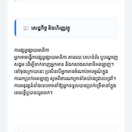
📰
សេដ្ឋកិច្ច និងហិរញ្ញវត្ថុ
ការផ្សព្វផ្សាយមាតិកា
អ្នកអាចធ្វើការផ្សព្វផ្សាយមាតិកា តាមរយៈគេហទំព័រ ឬបណ្ដាញ
សង្គម ដើម្បីទាក់ទាញអ្នកអាន និងកសាងសាខាទីអនឡាញ។
នៅចុងក្រោយនេះ ប្រសិនបើអ្នកមានចំណាប់អារម្មណ៍ក្នុង
ការរកប្រាក់អនឡាញ សូមពិចារណាគ្រាន់តែយ៉ាងជ្រាលជ្រៅ។
ការអនុវត្តន៍ទាំងនេះអាចនាំឱ្យអ្នកទទួលបានប្រាក់ច្រើននៅក្នុង
ពេលខ្លីឬបានយូរពេក។