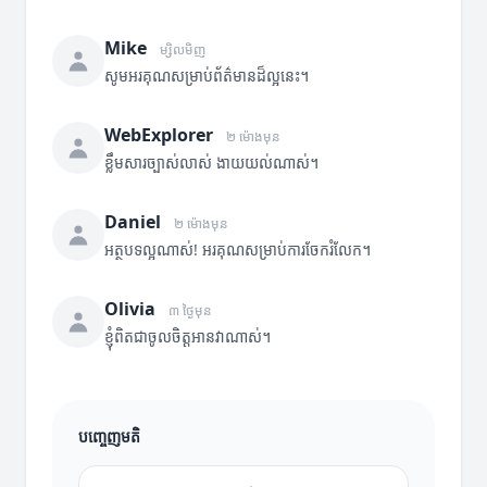
Mike
ម្សិលមិញ
សូមអរគុណសម្រាប់ព័ត៌មានដ៏ល្អនេះ។
WebExplorer
២ ម៉ោងមុន
ខ្លឹមសារច្បាស់លាស់ ងាយយល់ណាស់។
Daniel
២ ម៉ោងមុន
អត្ថបទល្អណាស់! អរគុណសម្រាប់ការចែករំលែក។
Olivia
៣ ថ្ងៃមុន
ខ្ញុំពិតជាចូលចិត្តអានវាណាស់។
បញ្ចេញមតិ