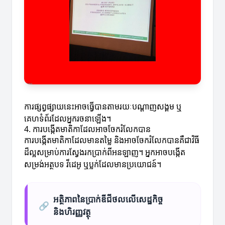
ការផ្សព្វផ្សាយនេះអាចធ្វើបានតាមរយៈបណ្ដាញសង្គម ឬ
គេហទំព័រដែលអ្នករចនាឡើង។
4. ការបង្កើតមាតិកាដែលអាចចែករំលែកបាន
ការបង្កើតមាតិកាដែលមានតម្លៃ និងអាចចែករំលែកបានគឺជាវិធី
ដ៏ល្អសម្រាប់ការស្វែងរកប្រាក់ពីអនឡាញ។ អ្នកអាចបង្កើត
សម្រង់អត្ថបទ វីដេអូ ឬប្លក់ដែលមានប្រយោជន៍។
អត្ថិភាពនៃប្រាក់ឌីជីថលលើសេដ្ឋកិច្ច
🔗
និងហិរញ្ញវត្ថុ