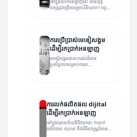
នៅក្នុងលំហអនឡាញនេះ មានយុទ្ធ
សាស្ត្រជាច្រើនសម្រាប់វិនិយោគ។ អត្ថបទ
នេះនឹងបង្ហាញពីយុទ្ធសាស្ត្រដែលអ្នកអាច
ប្រើប្រាស់ដើម្បីរកប្រាក់តាមអនឡាញ។
ការប្រើប្រាស់មេឌៀសង្គម
ដើម្បីរកប្រាក់អនឡាញ
មេឌៀសង្គមជាឧបករណ៍ដ៏មាន
ប្រសិទ្ធភាពសម្រាប់ការរក
ប្រាក់អនឡាញ។ អានអត្ថបទនេះដើម្បី
ស្វែងយល់ពីវិធីដែលអ្នកអាចប្រើប្រាស់វា
ដើម្បីបង្កើតចំណូល។
ការលក់ផលិតផល dijital
ដើម្បីរកប្រាក់អនឡាញ
នៅក្នុងយុគសម័យឌីជីថលនេះ ការលក់
ផលិតផល dijital គឺជាវិធីសាស្ត្រដ៏មាន
ប្រសិទ្ធភាពសម្រាប់រកប្រាក់អនឡាញ។