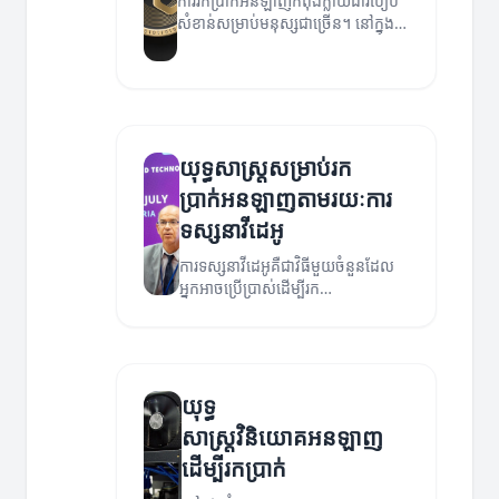
ការរកប្រាក់អនឡាញកំពុងក្លាយជារបៀប
សំខាន់សម្រាប់មនុស្សជាច្រើន។ នៅក្នុង
អត្ថបទនេះ យើងនឹងពិចារណាអំពីយុទ្ធ
សាស្ត្រដែលអាចជួយអ្នកចាប់ផ្តើមបង្កើត
ចំណូលតាមអនឡាញ។
យុទ្ធសាស្ត្រសម្រាប់រក
ប្រាក់អនឡាញតាមរយៈការ
ទស្សនាវីដេអូ
ការទស្សនាវីដេអូគឺជាវិធីមួយចំនួនដែល
អ្នកអាចប្រើប្រាស់ដើម្បីរក
ប្រាក់អនឡាញ។ នៅក្នុងអត្ថបទនេះយើង
នឹងស្វែងរកយុទ្ធសាស្ត្រដែលអាចជួយ
អ្នករកប្រាក់តាមរយៈវិដេអូ។
យុទ្ធ
សាស្ត្រវិនិយោគអនឡាញ
ដើម្បីរកប្រាក់