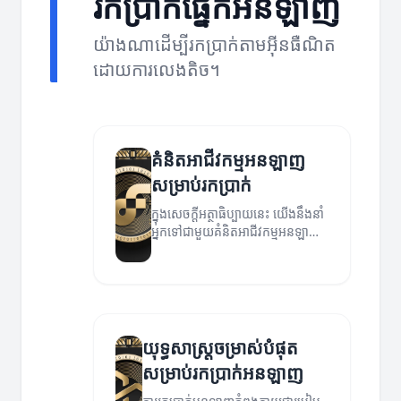
រកប្រាក់ផ្នែកអនឡាញ
យ៉ាងណាដើម្បីរកប្រាក់តាមអ៊ីនធឺណិត
ដោយការលេងតិច។
គំនិតអាជីវកម្មអនឡាញ
សម្រាប់រកប្រាក់
ក្នុងសេចក្ដីអត្ថាធិប្បាយនេះ យើងនឹងនាំ
អ្នកទៅជាមួយគំនិតអាជីវកម្មអនឡាញ
ដែលអាចជួយអ្នករកប្រាក់បានយ៉ាងមាន
ប្រសិទ្ធភាព។
យុទ្ធសាស្ត្រចម្រាស់បំផុត
សម្រាប់រកប្រាក់អនឡាញ