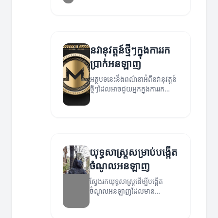
អត្ថបទនេះនឹងបង្ហាញពីវិធីដែលអ្នកអាច
ចាប់ផ្តើមលក់ផលិតផល dijital និងយុទ្ធ
សាស្ត្រដែលអាចជួយអ្នកទទួលបានប្រាក់។
នវានុវត្តន៍ថ្មីៗក្នុងការរក
ប្រាក់អនឡាញ
អត្ថបទនេះនឹងពណ៌នាអំពីនវានុវត្តន៍
ថ្មីៗដែលអាចជួយអ្នកក្នុងការរក
ប្រាក់អនឡាញ។
យុទ្ធសាស្ត្រសម្រាប់បង្កើត
ចំណូលអនឡាញ
ស្វែងរកយុទ្ធសាស្ត្រដើម្បីបង្កើត
ចំណូលអនឡាញដែលមាន
ប្រសិទ្ធភាព និងច្បាស់លាស់។