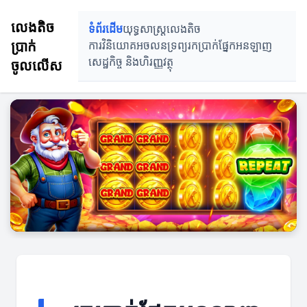
លេងតិច
ទំព័រដើម
យុទ្ធសាស្ត្រលេងតិច
ប្រាក់
ការវិនិយោគអចលនទ្រព្យ
រកប្រាក់ផ្នែកអនឡាញ
ចូលលើស
សេដ្ឋកិច្ច និងហិរញ្ញវត្ថុ