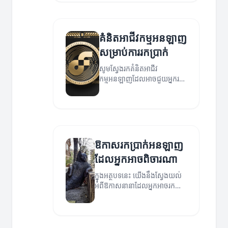
គំនិតអាជីវកម្មអនឡាញ
សម្រាប់ការរកប្រាក់
សូមស្វែងរកគំនិតអាជីវ
កម្មអនឡាញដែលអាចជួយអ្នករក
ប្រាក់បាន។
ឱកាសរកប្រាក់អនឡាញ
ដែលអ្នកអាចពិចារណា
ក្នុងអត្ថបទនេះ យើងនឹងស្វែងយល់
អំពីឱកាសនានាដែលអ្នកអាចរក
ប្រាក់អនឡាញ។