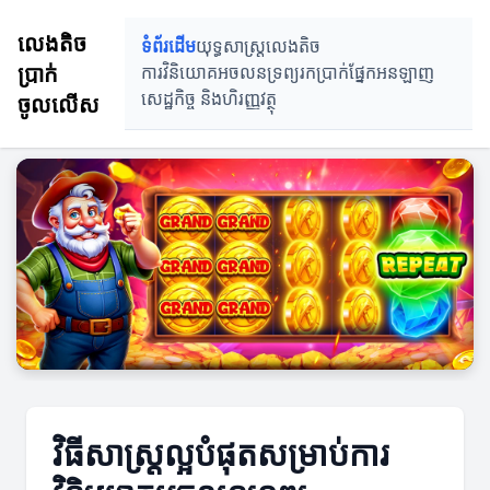
លេងតិច
ទំព័រដើម
យុទ្ធសាស្ត្រលេងតិច
ប្រាក់
ការវិនិយោគអចលនទ្រព្យ
រកប្រាក់ផ្នែកអនឡាញ
ចូលលើស
សេដ្ឋកិច្ច និងហិរញ្ញវត្ថុ
វិធីសាស្ត្រល្អបំផុតសម្រាប់ការ