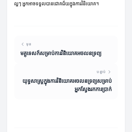
ល្អៗ អ្នកអាចទទួលបានជោគជ័យក្នុងការវិនិយោគ។
មុន
មគ្គុទេសក៍សម្រាប់ការវិនិយោគអចលនទ្រព្យ
បន្ទាប់
យុទ្ធសាស្ត្រក្នុងការវិនិយោគអចលនទ្រព្យសម្រាប់
អ្នកស្វែងរកការប្រាក់