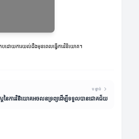
ប្រកបដោយការយល់ដឹងមុនពេលធ្វើការវិនិយោគ។
បន្ទាប់
ស្ត្រនៃការវិនិយោគអចលនទ្រព្យដើម្បីទទួលបានជោគជ័យ