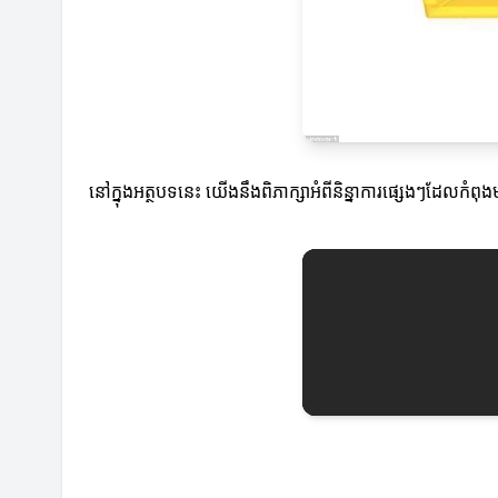
នៅក្នុងអត្ថបទនេះ យើងនឹងពិភាក្សាអំពីនិន្នាការផ្សេងៗដែលកំពុ