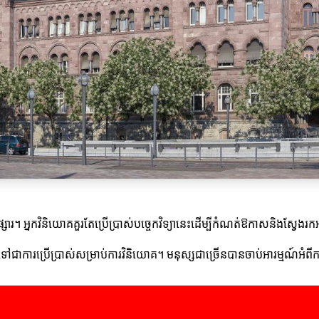
ីផ្សារ។ អ្នកវិនិយោគគួរតែប្រើប្រាស់បច្ចេកវិទ្យានេះដើម្បីកំណត់ឱកាសនិងស្វែ
ក់នៅទៅជាការប្រើប្រាស់សម្រាប់ការវិនិយោគ។ មនុស្សជាច្រើនបានចាប់អារម្មណ៍