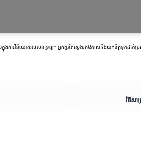
ក្នុងការវិនិយោគអចលនទ្រព្យ។ អ្នកគួរតែស្វែងរកឱកាសនិងយកចិត្តទុកដាក់
វិធីសា