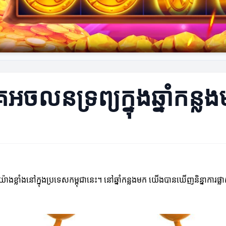
គអចលនទ្រព្យក្នុងឆ្នាំកន្ល
ាំងនៅក្នុងប្រទេសកម្ពុជានេះ។ នៅឆ្នាំកន្លងមក យើងបានឃើញនិន្នាការផ្លាស់ប្