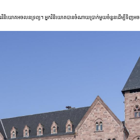
ុងការវិនិយោគអចលនទ្រព្យ។ អ្នកវិនិយោគបានចំណាយប្រាក់មួយចំនួនដើម្បីទិ