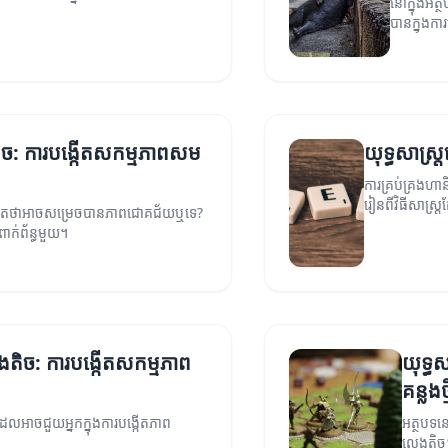
នៅក្នុងអត្
បានក្នុងក
តិច: ការបង្កើតសកម្មភាពសម
យុទ្ធសាស្ត
ការគ្រប់គ្រងហាន
រៀនពីវិធីសាស្
ំនិតថាអាចសម្រេចបានភាពជោគជ័យឬទេ?
ពាក់ព័ន្ធមួយ។
េងតិច: ការបង្កើតសកម្មភាព
យុទ្ធ
គន្លងថ្
្រដែលអាចជួយអ្នកក្នុងការបង្កើតភាព
អត្ថបទនេ
លេងតិច