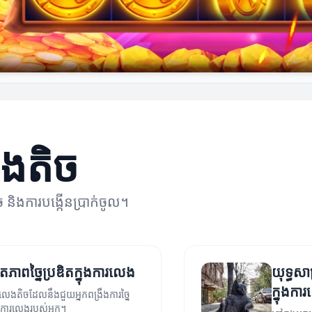
េងតិច
ច និងការបង្កើនប្រាក់ចូល។
ើតភាពច្នៃប្រឌិតក្នុងការលេង
យុទ្ធសាស
ក្នុងកា
រលេងតិចដែលនឹងជួយអ្នកពង្រឹងការច្នៃ
ៃការលេងរបស់អ្នក។