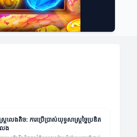
្ត្រលេងតិច: ការប្រើប្រាស់យុទ្ធសាស្ត្រច្នៃប្រឌិត
រលេង