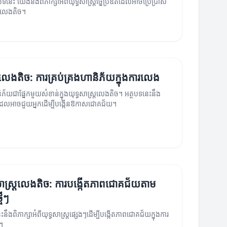
ថបទនេះ យើងនឹងពិភាក្សាអំពីយុទ្ធសាស្ត្រច្នៃប្រឌិតដែលអាចប្រើប្រាស់
ារលេងតិច។
្រលេងតិច: ការគ្រប់គ្រងហានិភ័យក្នុងការលេង
ិភ័យជាផ្នែកមួយសំខាន់ក្នុងយុទ្ធសាស្ត្រលេងតិច។ អត្ថបទនេះនឹង
ត្រដែលអាចជួយអ្នកដើម្បីបង្កើនឱកាសជោគជ័យ។
សាស្ត្រលេងតិច: ការបង្កើតភាពជោគជ័យតាម
មីៗ
ះនឹងពិភាក្សាអំពីយុទ្ធសាស្ត្រផ្សេងៗដើម្បីបង្កើតភាពជោគជ័យក្នុងការ
។